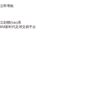
立即導航
立刻聯(lián)系
RM新时代足球交易平台